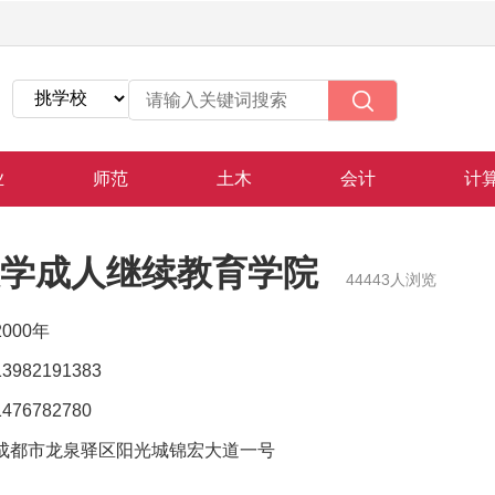
业
师范
土木
会计
计
学成人继续教育学院
44443人浏览
2000年
13982191383
1476782780
成都市龙泉驿区阳光城锦宏大道一号