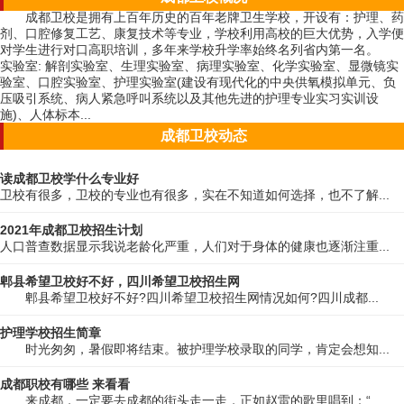
成都卫校是拥有上百年历史的百年老牌卫生学校，开设有：护理、药
剂、口腔修复工艺、康复技术等专业，学校利用高校的巨大优势，入学便
对学生进行对口高职培训，多年来学校升学率始终名列省内第一名。
实验室: 解剖实验室、生理实验室、病理实验室、化学实验室、显微镜实
验室、口腔实验室、护理实验室(建设有现代化的中央供氧模拟单元、负
压吸引系统、病人紧急呼叫系统以及其他先进的护理专业实习实训设
施)、人体标本...
成都卫校动态
读成都卫校学什么专业好
卫校有很多，卫校的专业也有很多，实在不知道如何选择，也不了解...
2021年成都卫校招生计划
人口普查数据显示我说老龄化严重，人们对于身体的健康也逐渐注重...
郫县希望卫校好不好，四川希望卫校招生网
郫县希望卫校好不好?四川希望卫校招生网情况如何?四川成都...
护理学校招生简章
时光匆匆，暑假即将结束。被护理学校录取的同学，肯定会想知...
成都职校有哪些 来看看
来成都，一定要去成都的街头走一走，正如赵雷的歌里唱到：“...