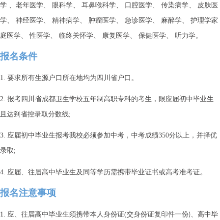
学
、老年医学、
眼科学、
耳鼻喉科学、
口腔医学、
传染病学、
皮肤医
学、
神经医学、
精神病学、
肿瘤医学、
急诊医学、
麻醉学、
护理学家
庭医学、
性医学、
临终关怀学、
康复医学、
保健医学、
听力学。
报名条件
1.
要求所有生源户口所在地均为四川省户口。
2.
报考四川省成都卫生学校五年制
高职
专科的考生，限应届初中毕业生
且达到省控录取分数线
;
3.
应届初中毕业生报考我校必须参加中考，中考成绩
350
分以上，并择优
录取
;
4.
应届、往届高中毕业生及同等学历需携带毕业证书或高考准考证。
报名注意事项
1.
应、往届高中毕业生须携带本人身份证
(
交身份证复印件一份
、高中毕
)