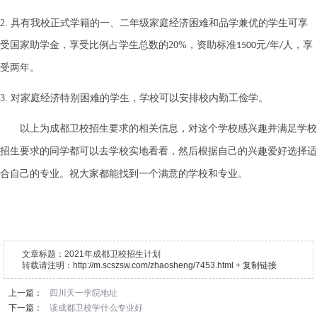
2.
具有我校正式学籍的一、二年级家庭经济困难和品学兼优的学生可享
受国家助学金，享受比例占学生总数的
20%
，资助标准
元
年
人，享
1500
/
/
受两年。
3.
对家庭经济特别困难的学生，学校可以安排校内勤工俭学。
以上为成都卫校招生要求的相关信息，
对这个学校感兴趣并
满足学校
招生要求的同学都可以
去学校实地看看
，然后根据自己的兴趣爱好选择适
合自己的专业
。祝大家都能找到一个满意的学校和专业。
文章标题：
2021年成都卫校招生计划
转载请注明：
http://m.scszsw.com/zhaosheng/7453.html
+
复制链接
上一篇：
四川天一学院地址
下一篇：
读成都卫校学什么专业好