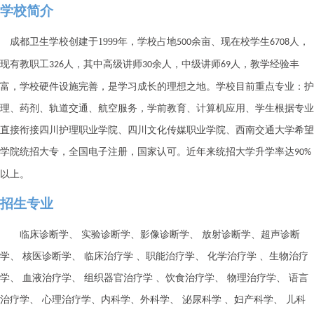
学校简介
成都卫生学校创建于
1999
年，学校占地
余亩、现在校学生
人，
500
6708
现有教职工
人，其中高级讲师
余人，中级讲师
人，教学经验丰
326
30
69
富，学校硬件设施完善，是学习成长的理想之地。学校目前重点专业：护
理、药剂、轨道交通、航空服务，学前教育、计算机应用、学生根据专业
直接衔接四川护理职业学院、四川文化传媒职业学院、西南交通大学希望
学院统招大专，全国电子注册，国家认可。近年来统招大学升学率达
90%
以上。
招生专业
临床诊断学、
实验诊断学、影像诊断学、
放射诊断学、超声诊断
学、
核医诊断学、
临床治疗学
、职能治疗学、
化学治疗学
、生物治疗
学、
血液治疗学、
组织器官治疗学
、饮食治疗学、
物理治疗学、
语言
治疗学、
心理治疗学、内科学、外科学、
泌尿科学
、妇产科学、
儿科