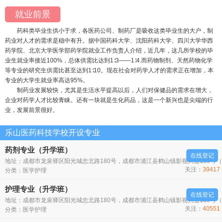
就业前景
药科类毕业生供小于求，各医药公司、制药厂是吸收这类毕业生的大户，制
药业对人才的需求是稳中有升。据中国药科大学、沈阳药科大学、四川大学华西
药学院、北京大学医学部药学院就业工作负责人介绍，近几年，这几所学校的毕
业生就业率接近100%，总体供需比达到1∶3——1∶4.而药物制剂、天然药物化学
等专业的研究生供需比甚至达到1∶10。现在社会对药学人才的需求正在增加，本
专业的大学生就业率高达95%。
制药业发展较快，尤其是生活水平提高以后，人们对保健品的需求在增大，
企业对药学人才比较青睐。还有一块就是生化药品，这是一个新兴也是尖端的行
业，发展前景很好。
乐山医药科技学校开设专业
药剂专业（升学班）
在线登记
地址：成都市龙泉驿区阳光城忠北路180号，成都市浦江县鹤山镇影视大道139号
关注：
39417
分类：
医学护理
人
护理专业（升学班）
在线登记
地址：成都市龙泉驿区阳光城忠北路180号，成都市浦江县鹤山镇影视大道139号
关注：
40551
分类：
医学护理