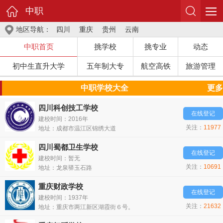
中职
地区导航：
四川
重庆
贵州
云南
中职首页
挑学校
挑专业
动态
初中生直升大学
五年制大专
航空高铁
旅游管理
中职学校大全
更多
四川科创技工学校
在线登记
建校时间：2016年
关注：
11977
地址：成都市温江区锦绣大道
人
四川蜀都卫生学校
在线登记
建校时间：暂无
关注：
10691
地址：龙泉驿玉石路
人
重庆财政学校
在线登记
建校时间：1937年
关注：
21632
地址：重庆市两江新区湖霞街６号。
人