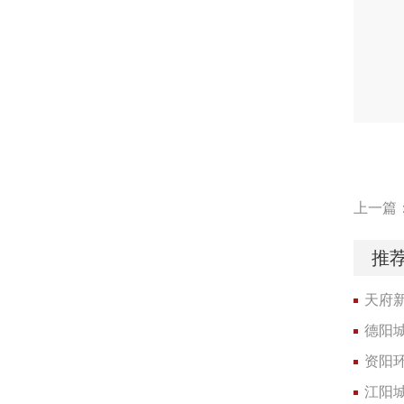
上一篇
推
天府
德阳
资阳
江阳