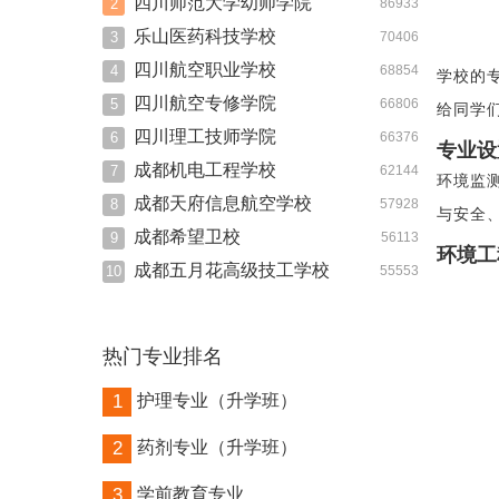
四川师范大学幼师学院
2
86933
乐山医药科技学校
3
70406
四川航空职业学校
4
68854
学校的
四川航空专修学院
5
66806
给同学
四川理工技师学院
6
66376
专业设
成都机电工程学校
7
62144
环境监
成都天府信息航空学校
8
57928
与安全
成都希望卫校
9
56113
环境工
成都五月花高级技工学校
10
55553
热门专业排名
1
护理专业（升学班）
2
药剂专业（升学班）
3
学前教育专业