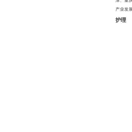
津、重
产业发
护理