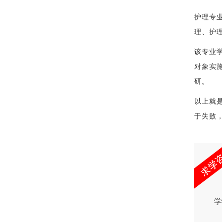
护理专
理、护
该专业
对象实
研。
以上就
于失败
学