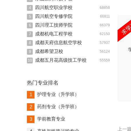
四川航空职业学校
4
68858
四川航空专修学院
5
66811
四川理工技师学院
6
66379
成都机电工程学校
7
62150
成都天府信息航空学校
8
57937
成都希望卫校
9
56124
成都五月花高级技工学校
10
55559
热门专业排名
1
护理专业（升学班）
2
药剂专业（升学班）
3
学前教育专业
上一