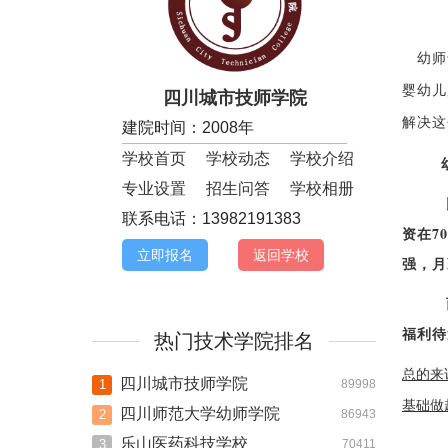
幼师专
婴幼儿
四川城市技师学院
解决这
建院时间：2008年
学校首页
学校动态
学校介绍
专业设置
招生问答
学校相册
比如
联系电话：13982191383
资在7
立即报名
返回学校
强，月
而在二
福利待
热门技术学院排名
总的来
四川城市技师学院
1
89998
基础做
四川师范大学幼师学院
2
86943
乐山医药科技学校
3
70411