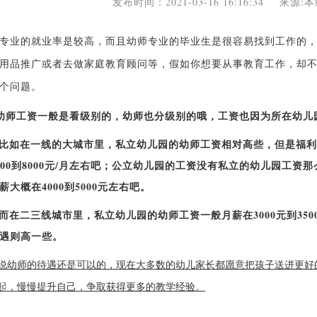
发布时间：2021-03-16 16:16:34 来
业的就业率是较高，而且幼师专业的毕业生是很容易找到工作的，
用品推广或者去做家庭教育顾问等，假如你想要从事教育工作，却
个问题。
幼师工资一般是看级别的，幼师也分级别的哦，工资也因为所在幼儿
在一线的大城市里，私立幼儿园的幼师工资相对高些，但是福利待
000到8000元/月左右吧；公立幼儿园的工资没有私立的幼儿园工
薪大概在4000到5000元左右吧。
三线城市里，私立幼儿园的幼师工资一般月薪在3000元到3500
遇则高一些。
现在大多数的幼儿家长都愿意把孩子送进更好
说幼师的待遇还是可以的，
起，慢慢提升自己，争取获得更多的教学经验。